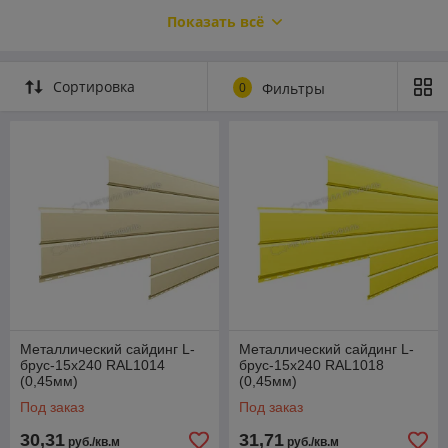
хорошей стойкостью цвета, глянцевой поверхностью и
Показать всё
разнообразной палитрой оттенков. Полиэстер имеет
толщину покрытия 25мкм, что делает его
слабосопротивляемым к механическим повреждениям и
требует аккуратности при монтаже. Декоративный слой на
Сортировка
0
Фильтры
основе полиэстера — это хорошая защита стали,
проверенная временем.
Гарантия на металл с покрытием Полиэстер составляет до
10 лет.
Металлический сайдинг L-
Металлический сайдинг L-
брус-15х240 RAL1014
брус-15х240 RAL1018
(0,45мм)
(0,45мм)
Под заказ
Под заказ
30,31
31,71
руб./кв.м
руб./кв.м