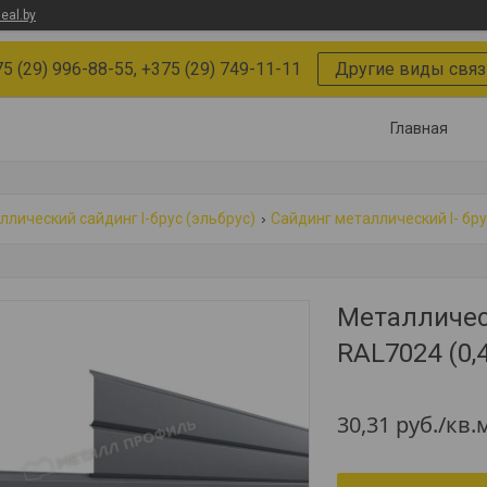
eal.by
5 (29) 996-88-55, +375 (29) 749-11-11
Другие виды связ
Главная
ллический сайдинг l-брус (эльбрус)
Сайдинг металлический l- бр
Металличес
RAL7024 (0,
30,31
руб.
/кв.