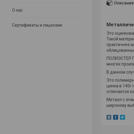
Описание
О нас
Металличе
Сертификаты и лицензии
Это оцинкова
Такой матери
практичнее м
облицованный
ПОЛИЭСТЕР ПЭ
многих произ
В данном слу
Это полимерн
цинка в 140г
отличается х
Металл с эти
широкому выб