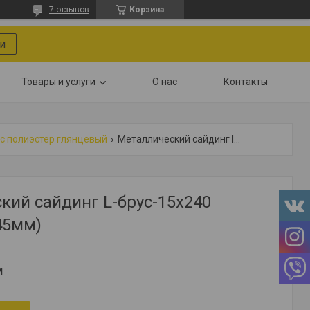
7 отзывов
Корзина
и
Товары и услуги
О нас
Контакты
ус полиэстер глянцевый
Металлический сайдинг l-брус-15х240 ral7024 (0,45мм)
кий сайдинг L-брус-15х240
45мм)
м