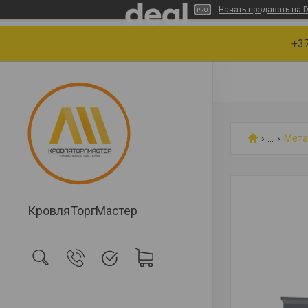
Начать продавать на D
+37
...
Мета
КровляТоргМастер