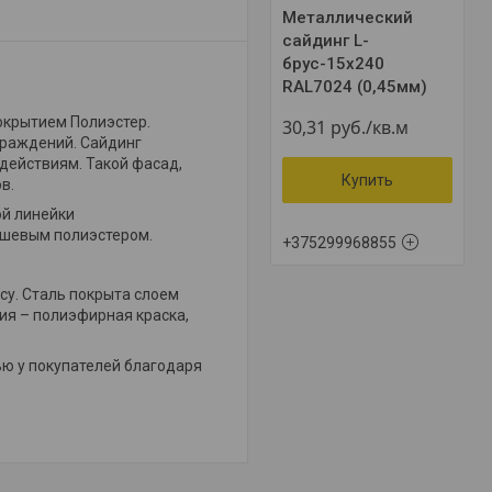
Металлический
сайдинг L-
брус-15х240
RAL7024 (0,45мм)
окрытием Полиэстер.
30,31
руб.
/кв.м
граждений. Сайдинг
действиям. Такой фасад,
Купить
в.
ой линейки
дешевым полиэстером.
+375299968855
су. Сталь покрыта слоем
ия – полиэфирная краска,
ью у покупателей благодаря