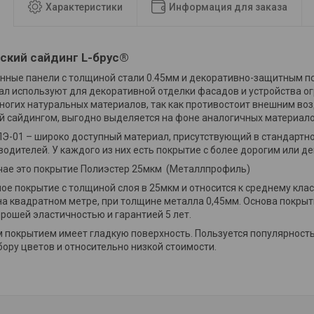
Характеристики
Информация для заказа
ский сайдинг L-брус®
нные панели с толщиной стали 0.45мм и декоративно-защитным п
ал используют для декоративной отделки фасадов и устройства о
ногих натуральных материалов, так как противостоит внешним воз
 сайдингом, выгодно выделяется на фоне аналогичных материало
-01 – широко доступный материал, присутствующий в стандартн
водителей. У каждого из них есть покрытие с более дорогим или 
чае это покрытие Полиэстер 25мкм (Металлпрофиль)
ое покрытие с толщиной слоя в 25мкм и относится к среднему клас
 на квадратном метре, при толщине металла 0,45мм. Основа покрыт
орошей эластичностью и гарантией 5 лет.
м покрытием имеет гладкую поверхность. Пользуется популярност
ору цветов и относительно низкой стоимости.