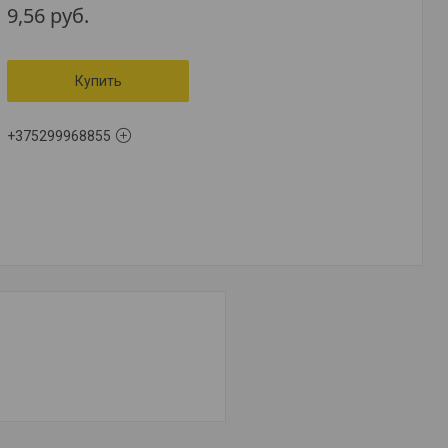
9,56
руб.
Купить
+375299968855