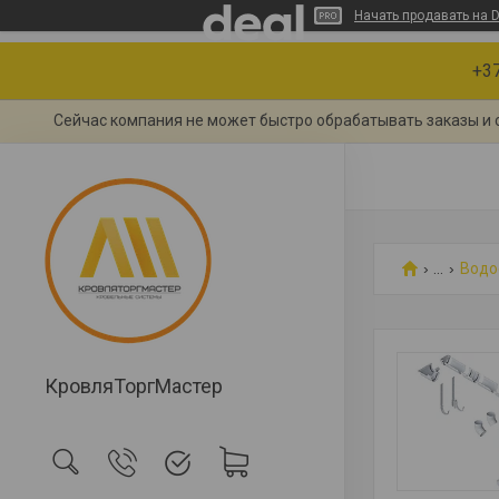
Начать продавать на D
+37
Сейчас компания не может быстро обрабатывать заказы и 
...
Водо
КровляТоргМастер