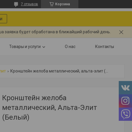
7 отзывов
Корзина
и
ша заявка будет обработана в ближайший рабочий день.
Товары и услуги
О нас
Контакты
лит
Кронштейн желоба металлический, альта-элит (белый)
Кронштейн желоба
металлический, Альта-Элит
(Белый)