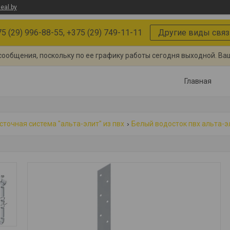
eal.by
5 (29) 996-88-55, +375 (29) 749-11-11
Другие виды связ
сообщения, поскольку по ее графику работы сегодня выходной. Ва
Главная
сточная система "альта-элит" из пвх
Белый водосток пвх альта-э