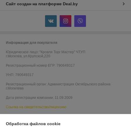
Сайт создан на платформе Deal.by
Информация для покупателя
Юридическое лицо:
"Кровля Торг Мастер" ЧТУП
г.Могилёв, ул.Крупской,220
Регистрационный номер ЕГР: 790649317
УНП: 790649317
Регистрационный орган: Администрация Октябрьского района
г.Могилёва
Дата регистрации компании: 11.09.2009
Ссылка на свидетельство/лицензию
Ссылка на свидетельство/лицензию
Обработка файлов cookie
Ссылка на свидетельство/лицензию