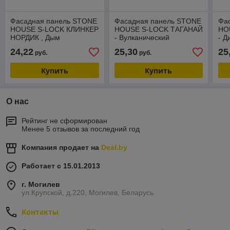
Фасадная панель STONE
Фасадная панель STONE
Фа
HOUSE S-LOCK КЛИНКЕР
HOUSE S-LOCK ТАГАНАЙ
HO
НОРДИК , Дым
- Вулканический
- Д
24,22
25,30
25
руб.
руб.
Купить
Купить
О нас
Рейтинг не сформирован
Менее 5 отзывов за последний год
Компания продает на
Deal.by
Работает с 15.01.2013
г. Могилев
ул.Крупской, д.220, Могилев, Беларусь
Контакты