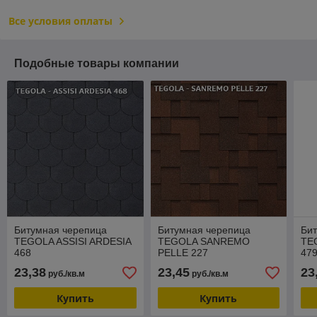
Все условия оплаты
Подобные товары компании
Битумная черепица
Битумная черепица
Би
TEGOLA ASSISI ARDESIA
TEGOLA SANREMO
TE
468
PELLE 227
47
23,38
23,45
23
руб./кв.м
руб./кв.м
Купить
Купить