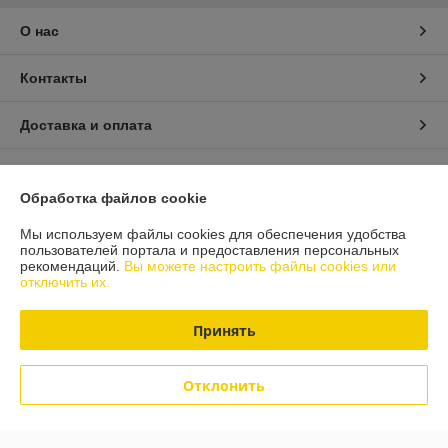
О нас
Контакты
Доставка и оплата
График работы
Обработка файлов cookie
Полная версия сайта
Мы используем файлы cookies для обеспечения удобства
пользователей портала и предоставления персональных
рекомендаций.
Вы можете настроить файлы cookies или
Политика обработки cookies
отключить их.
Сайт создан на платформе Deal.by
Принять
Отклонить
Информация для покупателя