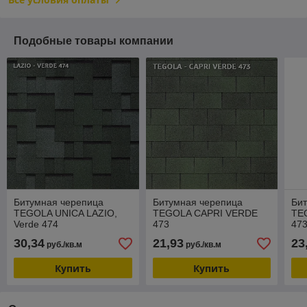
Подобные товары компании
Битумная черепица
Битумная черепица
Би
TEGOLA UNICA LAZIO,
TEGOLA CAPRI VERDE
TE
Verde 474
473
47
30,34
21,93
23
руб./кв.м
руб./кв.м
Купить
Купить