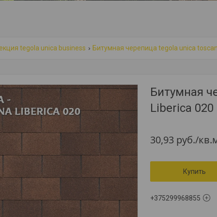
кция tegola unica business
Битумная черепица tegola unica tosca
Битумная ч
Liberica 020
30,93
руб.
/кв.
Купить
+375299968855