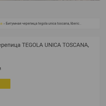
na
Битумная черепица tegola unica toscana, liberica 020
ерепица TEGOLA UNICA TOSCANA,
м