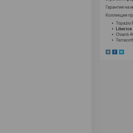
Гарантия на м
Коллекция пр
Topazio
Liberica
Chianti 
Terracot