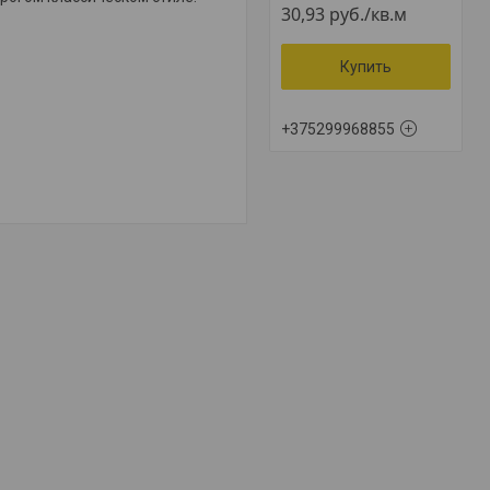
30,93
руб.
/кв.м
Купить
+375299968855