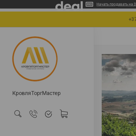
Начать продавать на D
+37
КровляТоргМастер