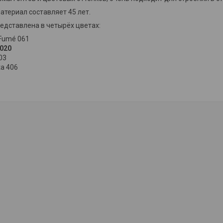
атериал составляет 45 лет.
едставлена в четырёх цветах:
 Fumé 061
 020
403
ta 406