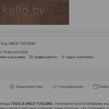
Код:
UNICA TOSCANA
с 14 августа 2026
латы и доставки
График работы
Адрес и контакты
Характеристики
Спецификация
Инфо
репица
TEGOLA UNICA TOSCANA
- отличается простотой формы и ц
рмы гонтов и цветовых оттенков, очень подходит для строений в с