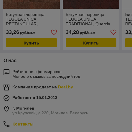
Битумная черепица
Битумная черепица
Би
TEGOLA UNICA
TEGOLA UNICA
TE
RECTANGULAR,
TRADITIONAL, Quercia
RE
Terracotta Europeo 414
Rossa 416
02
33,26
34,28
33
руб./кв.м
руб./кв.м
Купить
Купить
О нас
Рейтинг не сформирован
Менее 5 отзывов за последний год
Компания продает на
Deal.by
Работает с 15.01.2013
г. Могилев
ул.Крупской, д.220, Могилев, Беларусь
Контакты