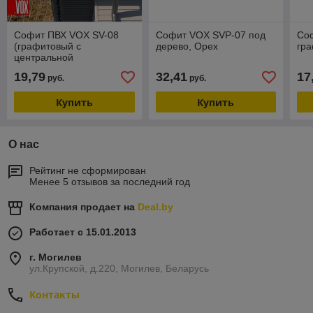
Софит ПВХ VOX SV-08
Софит VOX SVР-07 под
Соф
(графитовый с
дерево, Орех
гр
центральной
перфорацией)
19,79
32,41
17
руб.
руб.
Купить
Купить
О нас
Рейтинг не сформирован
Менее 5 отзывов за последний год
Компания продает на
Deal.by
Работает с 15.01.2013
г. Могилев
ул.Крупской, д.220, Могилев, Беларусь
Контакты