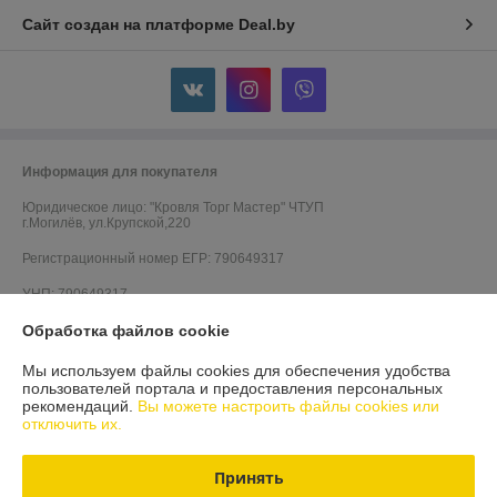
Сайт создан на платформе Deal.by
Информация для покупателя
Юридическое лицо:
"Кровля Торг Мастер" ЧТУП
г.Могилёв, ул.Крупской,220
Регистрационный номер ЕГР: 790649317
УНП: 790649317
Обработка файлов cookie
Регистрационный орган: Администрация Октябрьского района
г.Могилёва
Мы используем файлы cookies для обеспечения удобства
Дата регистрации компании: 11.09.2009
пользователей портала и предоставления персональных
рекомендаций.
Вы можете настроить файлы cookies или
Ссылка на свидетельство/лицензию
отключить их.
Ссылка на свидетельство/лицензию
Принять
Ссылка на свидетельство/лицензию