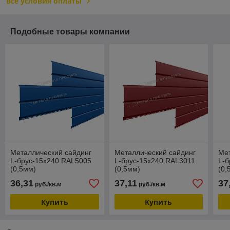
Все условия оплаты
Подобные товары компании
Металлический сайдинг
Металлический сайдинг
Мет
L-брус-15х240 RAL5005
L-брус-15х240 RAL3011
L-б
(0,5мм)
(0,5мм)
(0,
36,31
37,11
37
руб./кв.м
руб./кв.м
Купить
Купить