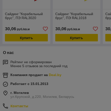
Сайдинг "Корабельный
Сайдинг "Корабельный
Са
брус", ПЭ RAL3020
брус", ПЭ RAL1018
бру
30,06
30,06
30
руб./кв.м
руб./кв.м
Купить
Купить
О нас
Рейтинг не сформирован
Менее 5 отзывов за последний год
Компания продает на
Deal.by
Работает с 15.01.2013
г. Могилев
ул.Крупской, д.220, Могилев, Беларусь
Контакты