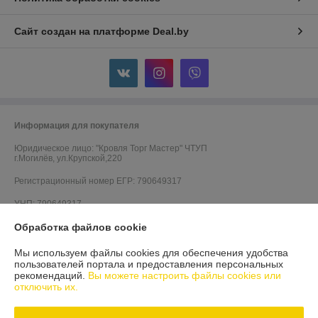
Сайт создан на платформе Deal.by
Информация для покупателя
Юридическое лицо:
"Кровля Торг Мастер" ЧТУП
г.Могилёв, ул.Крупской,220
Регистрационный номер ЕГР: 790649317
УНП: 790649317
Обработка файлов cookie
Регистрационный орган: Администрация Октябрьского района
г.Могилёва
Мы используем файлы cookies для обеспечения удобства
Дата регистрации компании: 11.09.2009
пользователей портала и предоставления персональных
рекомендаций.
Вы можете настроить файлы cookies или
Ссылка на свидетельство/лицензию
отключить их.
Ссылка на свидетельство/лицензию