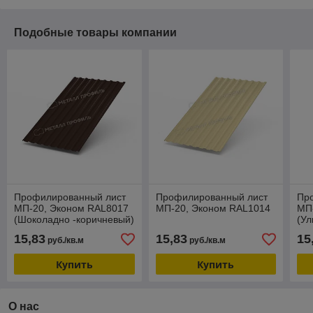
Подобные товары компании
Профилированный лист
Профилированный лист
Пр
МП-20, Эконом RAL8017
МП-20, Эконом RAL1014
МП
(Шоколадно -коричневый)
(Ул
15,83
15,83
15
руб./кв.м
руб./кв.м
Купить
Купить
О нас