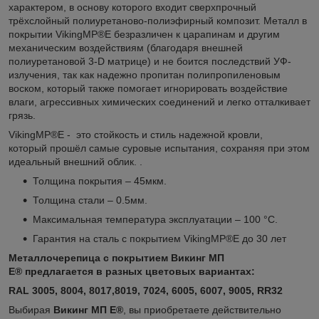
характером, в основу которого входит сверхпрочный
трёхслойный полиуретаново-полиэфирный композит. Металл в
покрытии VikingMP®E безразличен к царапинам и другим
механическим воздействиям (благодаря внешней
полиуретановой 3-D матрице) и не боится последствий УФ-
излучения, так как надежно пропитан полипропиленовым
воском, который также помогает игнорировать воздействие
влаги, агрессивных химических соединений и легко отталкивает
грязь.
VikingMP®E - это стойкость и стиль надежной кровли,
который прошёл самые суровые испытания, сохраняя при этом
идеальный внешний облик. .
Толщина покрытия – 45мкм.
Толщина стали – 0.5мм.
Максимальная температура эксплуатации – 100 °С.
Гарантия на сталь с покрытием VikingMP®E до 30 лет
Металлочерепица с покрытием Викинг МП
E
®
предлагается в разных цветовых вариантах:
RAL 3005, 8004, 8017,8019, 7024, 6005, 6007, 9005, RR32
Выбирая
Викинг МП Е®
, вы приобретаете действительно