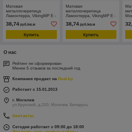
Матовая
Матовая
Ма
металлочерепица
металлочерепица
ме
Ламонтерра, VikingMP E -
Ламонтерра, VikingMP E -
Мон
RAL 8017 (Шоколадно-
RAL 7024 (Графитовый
RAL
38,74
38,74
32
руб./кв.м
руб./кв.м
коричневый)
серый)
Купить
Купить
О нас
Рейтинг не сформирован
Менее 5 отзывов за последний год
Компания продает на
Deal.by
Работает с 15.01.2013
г. Могилев
ул.Крупской, д.220, Могилев, Беларусь
Контакты
Сегодня работает с 09:00 до 18:00
Показать весь график работы