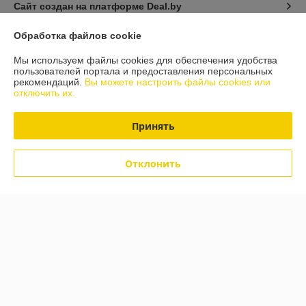
Сайт создан на платформе Deal.by
Обработка файлов cookie
Мы используем файлы cookies для обеспечения удобства
пользователей портала и предоставления персональных
рекомендаций.
Вы можете настроить файлы cookies или
отключить их.
Информация для покупателя
Юридическое лицо:
"Кровля Торг Мастер" ЧТУП
Принять
г.Могилёв, ул.Крупской,220
Регистрационный номер ЕГР: 790649317
Отклонить
УНП: 790649317
Регистрационный орган: Администрация Октябрьского района
г.Могилёва
Дата регистрации компании: 11.09.2009
Ссылка на свидетельство/лицензию
Ссылка на свидетельство/лицензию
Ссылка на свидетельство/лицензию