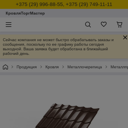
+375 (29) 996-88-55, +375 (29) 749-11-11
КровляТоргМастер
Сейчас компания не может быстро обрабатывать заказы и
сообщения, поскольку по ее графику работы сегодня
выходной. Ваша заявка будет обработана в ближайший
рабочий день.
Продукция
Кровля
Металлочерепица
Металлп