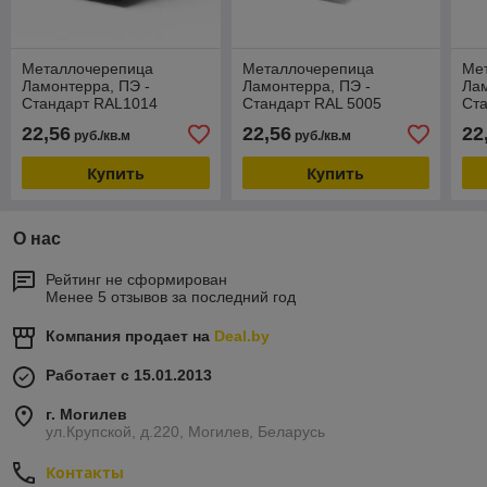
Металлочерепица
Металлочерепица
Ме
Ламонтерра, ПЭ -
Ламонтерра, ПЭ -
Лам
Стандарт RAL1014
Стандарт RAL 5005
Ста
(Слоновая кость)
(Сигнально-синий)
(Ви
22,56
22,56
22
руб./кв.м
руб./кв.м
Купить
Купить
О нас
Рейтинг не сформирован
Менее 5 отзывов за последний год
Компания продает на
Deal.by
Работает с 15.01.2013
г. Могилев
ул.Крупской, д.220, Могилев, Беларусь
Контакты