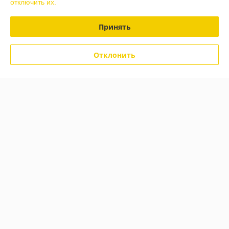
отключить их.
Сайт создан на платформе Deal.by
Принять
Отклонить
Информация для покупателя
Юридическое лицо:
"Кровля Торг Мастер" ЧТУП
г.Могилёв, ул.Крупской,220
Регистрационный номер ЕГР: 790649317
УНП: 790649317
Регистрационный орган: Администрация Октябрьского района
г.Могилёва
Дата регистрации компании: 11.09.2009
Ссылка на свидетельство/лицензию
Ссылка на свидетельство/лицензию