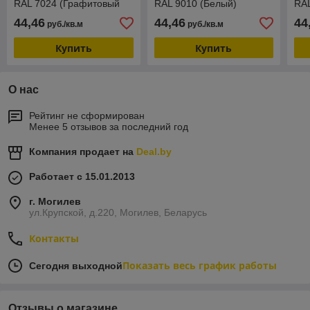
RAL 7024 (Графитовый
RAL 9010 (Белый)
RA
серый)
янт
44,46
44,46
44
руб./кв.м
руб./кв.м
Купить
Купить
О нас
Рейтинг не сформирован
Менее 5 отзывов за последний год
Компания продает на
Deal.by
Работает с 15.01.2013
г. Могилев
ул.Крупской, д.220, Могилев, Беларусь
Контакты
Показать весь график работы
Сегодня выходной
Отзывы о магазине