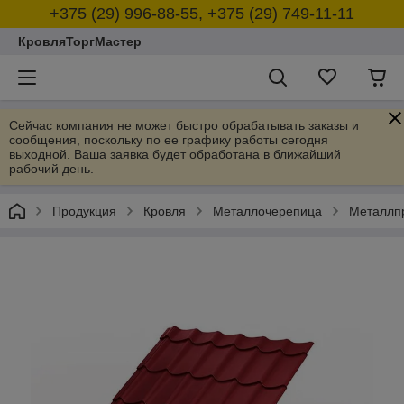
+375 (29) 996-88-55, +375 (29) 749-11-11
КровляТоргМастер
Сейчас компания не может быстро обрабатывать заказы и
сообщения, поскольку по ее графику работы сегодня
выходной. Ваша заявка будет обработана в ближайший
рабочий день.
Продукция
Кровля
Металлочерепица
Металлп