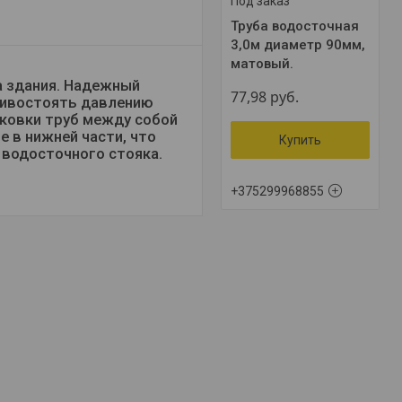
Под заказ
Труба водосточная
3,0м диаметр 90мм,
матовый.
а здания. Надежный
77,98
руб.
тивостоять давлению
ыковки труб между собой
е в нижней части, что
Купить
 водосточного стояка.
+375299968855