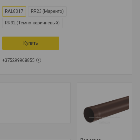
RAL8017
RR23 (Маренго)
RR32 (Тёмно-коричневый)
Купить
+375299968855