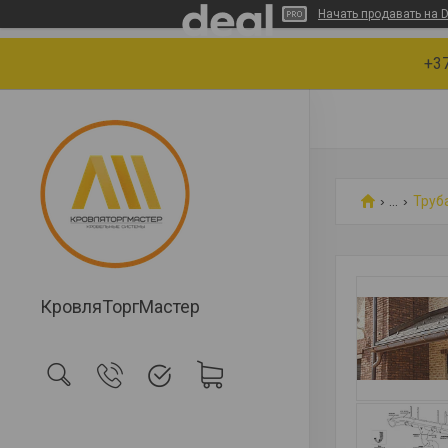
Начать продавать на D
+37
...
Труб
КровляТоргМастер