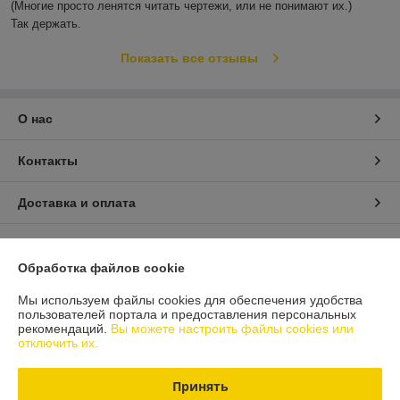
(Многие просто ленятся читать чертежи, или не понимают их.)

Так держать.
Показать все отзывы
О нас
Контакты
Доставка и оплата
График работы
Обработка файлов cookie
Полная версия сайта
Мы используем файлы cookies для обеспечения удобства
пользователей портала и предоставления персональных
рекомендаций.
Вы можете настроить файлы cookies или
Политика обработки cookies
отключить их.
Сайт создан на платформе Deal.by
Принять