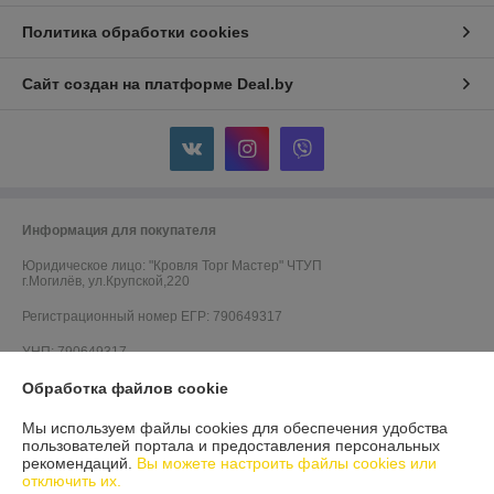
Политика обработки cookies
Сайт создан на платформе Deal.by
Информация для покупателя
Юридическое лицо:
"Кровля Торг Мастер" ЧТУП
г.Могилёв, ул.Крупской,220
Регистрационный номер ЕГР: 790649317
УНП: 790649317
Регистрационный орган: Администрация Октябрьского района
Обработка файлов cookie
г.Могилёва
Мы используем файлы cookies для обеспечения удобства
Дата регистрации компании: 11.09.2009
пользователей портала и предоставления персональных
рекомендаций.
Вы можете настроить файлы cookies или
Ссылка на свидетельство/лицензию
отключить их.