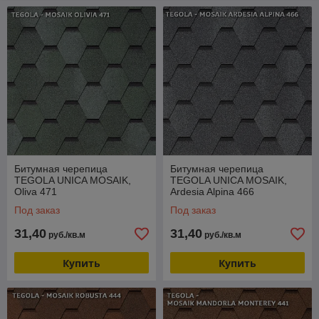
затяжные снегопады и жаркое палящее солнце.
Цветовая гамма черепицы BUSINESS PLUS UNICA
MOSAIK
органично впишется в любой проект, добавив
вашему дому еще больше привлекательности. Черепица
представлена 6 цветами:
Mandorla Monterey 441
Robusta 444
Indaco Scuro 481
Tasso Rosso 405
Ardesia Alpina 466
Битумная черепица
Битумная черепица
TEGOLA UNICA MOSAIK,
Oliva 471
TEGOLA UNICA MOSAIK,
Oliva 471
Ardesia Alpina 466
Гарантия на коллекцию – 50 лет.
Под заказ
Под заказ
31,40
31,40
руб./кв.м
руб./кв.м
Купить
Купить