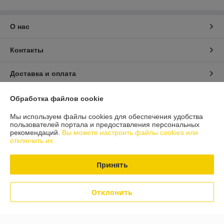
О нас
Контакты
Доставка и оплата
График работы
Обработка файлов cookie
Мы используем файлы cookies для обеспечения удобства
Полная версия сайта
пользователей портала и предоставления персональных
рекомендаций.
Вы можете настроить файлы cookies или
отключить их.
Политика обработки cookies
Принять
Сайт создан на платформе Deal.by
Отклонить