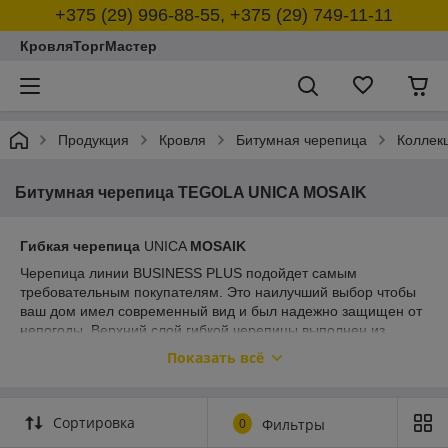
+375 (29) 996-88-55, +375 (29) 749-11-11
КровляТоргМастер
Продукция
Кровля
Битумная черепица
Коллек
Битумная черепица TEGOLA UNICA MOSAIK
Гибкая черепица
UNICA
MOSAIK
Черепица линии BUSINESS PLUS подойдет самым
требовательным покупателям. Это наилучший выбор чтобы
ваш дом имел современный вид и был надежно защищен от
непогоды. Верхний слой гибкой черепицы выполнен из
керамизированного базальтового гранулята, который служит
Показать всё
десятилетиями, не теряя защитных качеств и внешнего вида.
Благодаря использованию полимерного битума АПП,
устойчивого к разрушению под воздействием солнечного
Сортировка
0
Фильтры
излучения, гибкая черепица BUSINESS PLUS легко
переносит перепады температуры, проливные дожди,