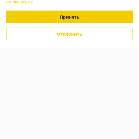
отключить их.
Доставка и оплата
Принять
График работы
Отклонить
Полная версия сайта
Политика обработки cookies
Сайт создан на платформе Deal.by
Информация для покупателя
Юридическое лицо:
"Кровля Торг Мастер" ЧТУП
г.Могилёв, ул.Крупской,220
Регистрационный номер ЕГР: 790649317