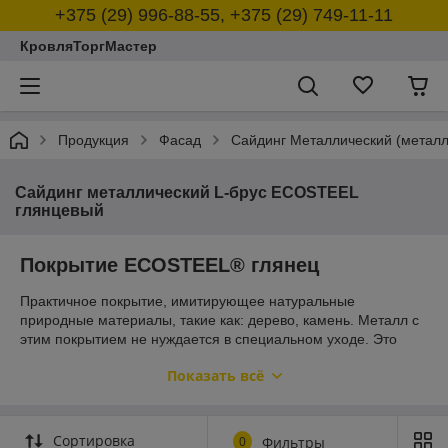
+375 (29) 996-88-55, +375 (29) 749-11-11
КровляТоргМастер
Продукция
Фасад
Сайдинг Металлический (металл
Сайдинг металлический L-брус ECOSTEEL
глянцевый
Покрытие ECOSTEEL® глянец
Практичное покрытие, имитирующее натуральные
природные материалы, такие как: дерево, камень. Металл с
этим покрытием не нуждается в специальном уходе. Это
значит, что материал не содержит летучих токсичных
Показать всё
веществ, не загрязняет атмосферу, а также бережёт от
вырубки лес. Металл с декоративным слоем
ECOSTEEL
®
противостоит коррозии, а также любым
погодным явлениям: ветру, морозу, солнцу. ECOSTEEL
®
Сортировка
0
Фильтры