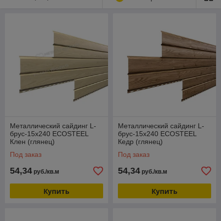
реалистично воспроизводит облик натуральных отделочных
материалов. В ассортименте компании имеются покрытия,
имитирующие различные породы дерева, кирпич,
натуральный камень — пять глянцевых поверхности.
Металлический сайдинг L-
Металлический сайдинг L-
брус-15х240 ECOSTEEL
брус-15х240 ECOSTEEL
Клен (глянец)
Кедр (глянец)
Под заказ
Под заказ
54,34
54,34
руб./кв.м
руб./кв.м
Купить
Купить