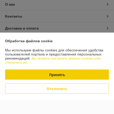
О нас
Контакты
Доставка и оплата
График работы
Обработка файлов cookie
Мы используем файлы cookies для обеспечения удобства
Полная версия сайта
пользователей портала и предоставления персональных
рекомендаций.
Вы можете настроить файлы cookies или
отключить их.
Политика обработки cookies
Принять
Сайт создан на платформе Deal.by
Отклонить
Информация для покупателя